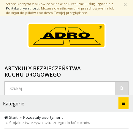
Przejdź
×
Strona korzysta z plików cookies w celu realizacji usług i zgodnie z
do
Polityką prywatności
. Możesz określić warunki przechowywania lub
treści
dostępu do plików cookies w Twojej przeglądarce.
ARTYKUŁY BEZPIECZEŃSTWA
RUCHU DROGOWEGO
Menu
Kategorie
Start
Pozostały asortyment
Stojaki z tworzywa sztucznego do łańcuchów