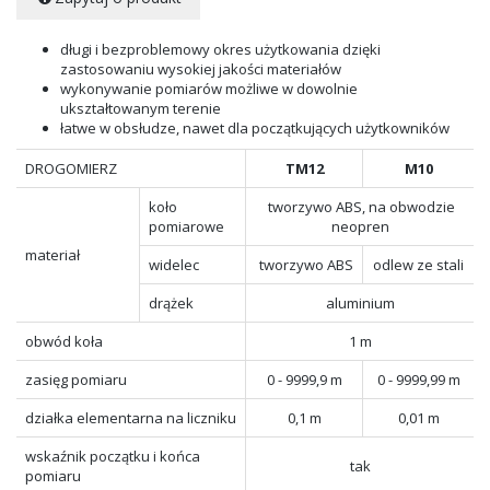
długi i bezproblemowy okres użytkowania dzięki
zastosowaniu wysokiej jakości materiałów
wykonywanie pomiarów możliwe w dowolnie
ukształtowanym terenie
łatwe w obsłudze, nawet dla początkujących użytkowników
DROGOMIERZ
TM12
M10
koło
tworzywo ABS, na obwodzie
pomiarowe
neopren
materiał
widelec
tworzywo ABS
odlew ze stali
drążek
aluminium
obwód koła
1 m
zasięg pomiaru
0 - 9999,9 m
0 - 9999,99 m
działka elementarna na liczniku
0,1 m
0,01 m
wskaźnik początku i końca
tak
pomiaru