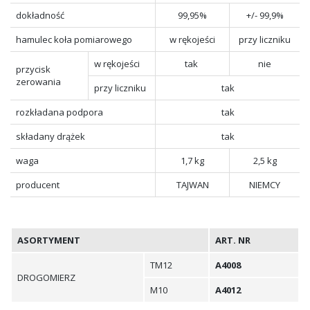
dokładność
99,95%
+/- 99,9%
hamulec koła pomiarowego
w rękojeści
przy liczniku
w rękojeści
tak
nie
przycisk
zerowania
przy liczniku
tak
rozkładana podpora
tak
składany drążek
tak
waga
1,7 kg
2,5 kg
producent
TAJWAN
NIEMCY
ASORTYMENT
ART. NR
TM12
A4008
DROGOMIERZ
M10
A4012