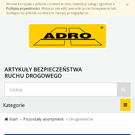
Przejdź
×
Strona korzysta z plików cookies w celu realizacji usług i zgodnie z
do
Polityką prywatności
. Możesz określić warunki przechowywania lub
treści
dostępu do plików cookies w Twojej przeglądarce.
ARTYKUŁY BEZPIECZEŃSTWA
RUCHU DROGOWEGO
Menu
Kategorie
Start
Pozostały asortyment
Drogomierze